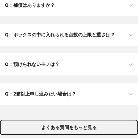
補償はありますか？
ベビー用品
思い出の品
保管中における事故など、万が一の場合には1箱につき1万円までの補償が
ございます。1箱あたりの補償額を最大50万円まで引き上げられる、オプシ
ョンサービス「
あんしんサポート
」もご用意しています。
ボックスの中に入れられる点数の上限と重さは？
ボックス1箱あたりの重量制限は20kgまでです。点数の上限はございませ
んが、スタンダード レギュラーボックス、スタンダード アパレルボックスで
お預けいただいたアイテムが31点以上の場合は、スタッフの判断により適宜
預けられないモノは？
アイテムをまとめて撮影します。
以下の物についてはお取り扱いすることができません。
・現金、有価証券、通帳、切手、印紙、証書、重要書類、印鑑、クレジット
カード、キャッシュカード類
2箱以上申し込みたい場合は？
・壊れやすい物品（精密機器、ガラス製品、陶磁器、仏壇等）
・磁気を発し、その他の保管品に影響を与える物品
・灯油、ガソリン、ガスボンベ、マッチ、ライター、塗料等の可燃物
・農薬、劇薬、火薬、毒物、科学薬品、放射性物質等の危険物または劇物
本ページからお申し込みいただいた後に、ご自分のアカウントページより
・食品、動物、植物（種子、苗を含む）
ボックスをお取り寄せください。
・液体物
2箱目以降は
通常料金
でのご請求となります。
・異臭、悪臭を発するまたは発するおそれのある物品
よくある質問をもっと見る
・廃棄物
・法令により所持を禁止されている物品