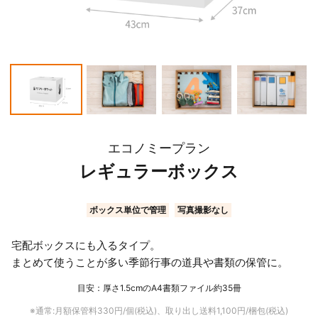
こんなモノも入ります！
エコノミープラン
しばらく着ない
大切に保管したい
季節外の洋服
冠婚葬祭用の品々
レギュラーボックス
ボックス単位で管理
写真撮影なし
宅配ボックスにも入るタイプ。
まとめて使うことが多い季節行事の道具や書類の保管に。
目安：厚さ1.5cmのA4書類ファイル約35冊
年に数回しか着ない
靴箱に収まらない
浴衣や着物
ロングブーツ
※通常:月額保管料
330
円/個(税込)、取り出し送料
1,100
円/梱包(税込)