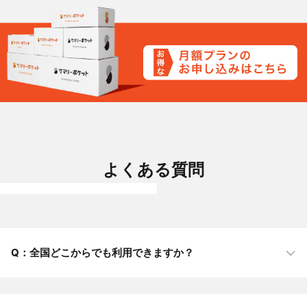
・本プラン利用期間中、箱の追加やオプションの利用を希望される場合は、本プラ
ンお申し込み後にご自分のアカウントページより通常料金にてご利用いただけま
す。
・当サービスでは3ヶ月間の最低保管期間を設けています。入庫月から翌々月末ま
でのお取り出しの場合、取り出し時期（入庫初月、翌月、翌々月）、取り出したボ
ックスの種類に関わらず、取り出したボックス1箱につき一律1,760円を早期取り出
しオプション料金として頂戴しております。
・申込時に選択したボックス種類の変更につきまして、本プランにて定めるボック
ス種類であれば変更が可能です。変更後のボックスは無料でお取り寄せができます
が、ボックスの注文日から30日を過ぎても保管センターで到着が確認できない場合
は、1箱あたりの
ボックス代金
が1度のみかかります。
・重量については、1箱あたり20kg以内に収めてください。制限重量を超えてお送
まとめて使う
かさばる
りいただいた場合は、箱を分割してお預かりとなり、別途作業費がかかります。
アウトドア用品
書類やファイル
■その他
よくある質問
・プラン期間中に解約されたい場合、サマリーポケットのご自分のアカウントペー
ジより行えます。解約後、本プランの料金は発生しません。
・本プラン解約後も、お客様自身の費用負担で、同アカウントでサービスの利用を
続けることができます。
・本プランは、他のクーポン・キャンペーンと併用できません。
・詳細は「
利用規約
」をご確認ください。
全国どこからでも利用できますか？
はい、日本全国どこからでもご利用いただけます。料金も全国一律です。
子供のおもちゃや
隠しておきたい