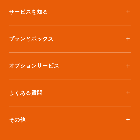
サービスを知る
使い方
ご利用料金
プランとボックス
ボックスを取り寄せたい
スタンダードプラン
集荷について
エコノミープラン
オプションサービス
アイテム個別撮影について
ブックスプラン
おしゃれ着保管
保管環境
大型アイテムプラン
無酸素保管
よくある質問
荷物を取り出したい
クリーニング
ボックスのお取り寄せ
ランキングで見る使い方
布団クリーニング
お預け入れ(集荷)
その他
ご利用者の声
ラグ・マットクリーニング
保管ボックスのお取り出し
サマリーポケットカード
プラン診断
シューズクリーニング