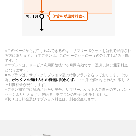
※このページからお申し込みできるのは、サマリーポケットを新規で登録され
る方に限ります。（本プランは、このページからの一度のみお申し込み可能
です。）
※本プランは、サービス利用開始後12ヶ月間有効です（翌月以降は
通常料金
となります）。
※本プランは、サブスクリプション型の特別プランとなっております。その
為、
ボックスの預け入れの有無に関わらず、
ご自身で解約をされない限り12
ヶ月間料金が発生します。
※プラン期間中に解約されたい場合、サマリーポケットのご自分のアカウント
ページより行えます。解約後、本プランの料金は発生しません。
※
取り出し料金
及び
オプション料金
は、別途発生します。