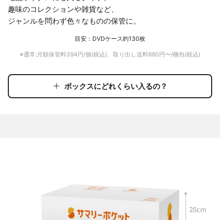
趣味のコレクションや雑貨など、
ジャンルを問わず色々なものの保管に。
目安：DVDケース約130枚
※通常:月額保管料
394
円/個(税込)、取り出し送料
880
円〜/梱包(税込)
ボックスにどれくらい入るの？
ボックスにどれくらい入るの？
レギュラーボックスには
A4ファイルが60冊
入りました！