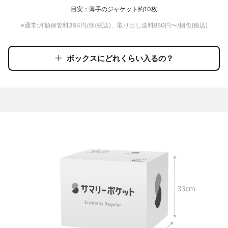
目安：薄手のジャケット約10枚
※通常:月額保管料
394
円/個(税込)、取り出し送料
880
円〜/梱包(税込)
ボックスにどれくらい入るの？
ボックスにどれくらい入るの？
捨てられない
季節ごとの
思い出の品
イベントグッズ
アパレルボックスには
Tシャツが100枚
入りました！