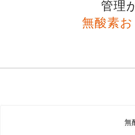
管理
無酸素お
無