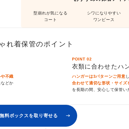
型崩れが気になる
シワになりやすい
コート
ワンピース
ゃれ着保管のポイント
POINT 02
衣類に合わせた
ハ
ルや不織
ハンガーは3パターンご用意
埃などか
合わせて適切な形状・サイズ
を長期の間、安心して保管い
無料ボックスを取り寄せる