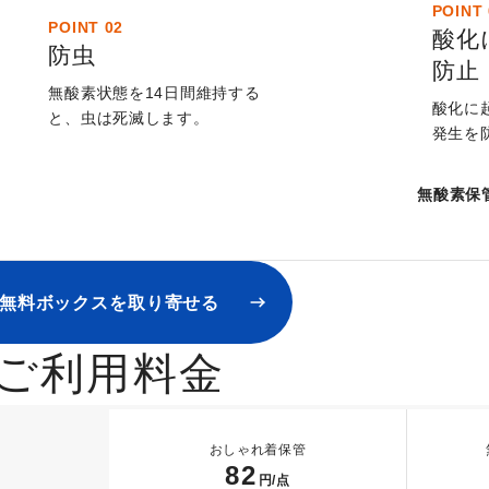
POINT 
POINT 02
酸化
防虫
防止
無酸素状態を14日間維持する
酸化に
と、虫は死滅します。
発生を
無酸素保
無料ボックスを取り寄せる
ご利用料金
おしゃれ着保管
82
円/点