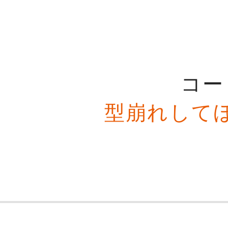
コー
型崩れして