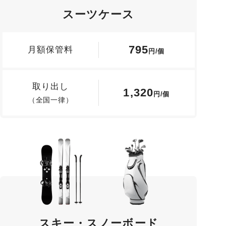
スーツケース
795
月額保管料
円/個
取り出し
1,320
円/個
（全国一律）
スキー・スノーボード