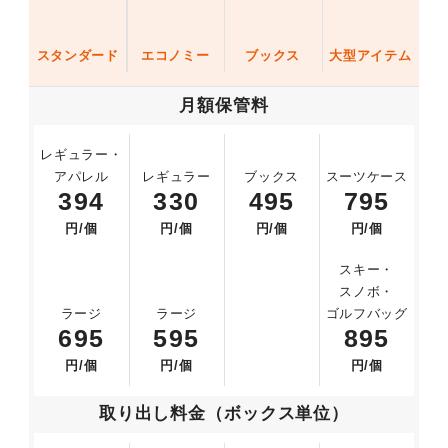
スタンダード
エコノミー
ブックス
大型アイテム
月額保管料
レギュラー
・
アパレル
レギュラー
ブックス
スーツケース
394
330
495
795
円/個
円/個
円/個
円/個
スキー
・
スノボ・
ラージ
ラージ
ゴルフバッグ
695
595
895
円/個
円/個
円/個
取り出し料金（ボックス単位）