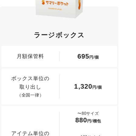
ラージ
ボックス
695
月額保管料
円/個
ボックス単位の
1,320
取り出し
円/個
（全国一律）
〜80サイズ
880
円/梱包
アイテム単位の