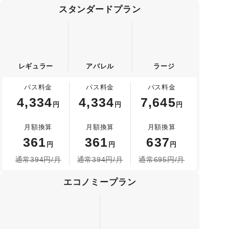
スタンダード
プラン
レギュラー
アパレル
ラージ
パス料金
パス料金
パス料金
4,334
4,334
7,645
円
円
円
月額換算
月額換算
月額換算
361
361
637
円
円
円
通常
394
円/月
通常
394
円/月
通常
695
円/月
エコノミー
プラン