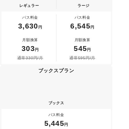
レギュラー
ラージ
パス料金
パス料金
3,630
6,545
円
円
月額換算
月額換算
303
545
円
円
通常
330
円/月
通常
595
円/月
ブックス
プラン
ブックス
パス料金
5,445
円