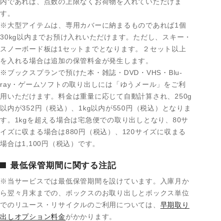
内であれば、点数の上限なくお荷物を入れていただけま
す。
※大型アイテムは、専用カバーに納まるものであれば1個
30kg以内までお預け入れいただけます。ただし、スキー・
スノーボード板は1セットまでとなります。２セット以上
を入れる場合は追加の保管料金が発生します。
※ブックスプランで預けた本・雑誌・DVD・VHS・Blu-
ray・ゲームソフトの取り出しには「ゆうメール」をご利
用いただけます。料金は重量に応じて自動計算され、250g
以内が
352
円（税込）、1kg以内が
550
円（税込）となりま
す。1kgを超える場合は宅急便での取り出しとなり、80サ
イズに収まる場合は
880
円（税込）、120サイズに収まる
場合は
1,100
円（税込）です。
最低保管期間に関する注記
※当サービスでは最低保管期間を設けています。入庫月か
ら翌々月末までの、ボックスのお取り出しとボックス単位
でのリユース・リサイクルのご利用については、
早期取り
出しオプション料金
がかかります。