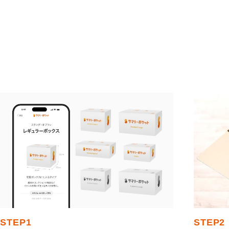
STEP
1
STEP
2