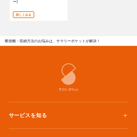
ー)
あんしんサポート
詳しくみる
料金
プラン診断
断捨離・収納方法のお悩みは、サマリーポケットが解決！
よくある質問
お知らせ・メディア情報
ご利用者の声
企業様へ
法人利用をご検討の方へ
提携をご検討の方へ
サービスを知る
使い方