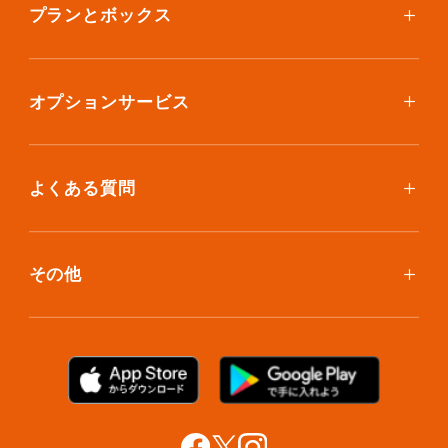
ご利用料金
プランとボックス
ボックスを取り寄せたい
スタンダードプラン
集荷について
エコノミープラン
オプションサービス
アイテム個別撮影について
ブックスプラン
おしゃれ着保管
保管環境
大型アイテムプラン
無酸素保管
よくある質問
荷物を取り出したい
クリーニング
ボックスのお取り寄せ
ランキングで見る使い方
布団クリーニング
お預け入れ(集荷)
その他
ご利用者の声
ラグ・マットクリーニング
保管ボックスのお取り出し
サマリーポケットカード
プラン診断
シューズクリーニング
支払い方法
お知らせ・メディア情報
シューズリペア
お問い合わせ
リユース・リサイクル
法人利用をご検討の方へ