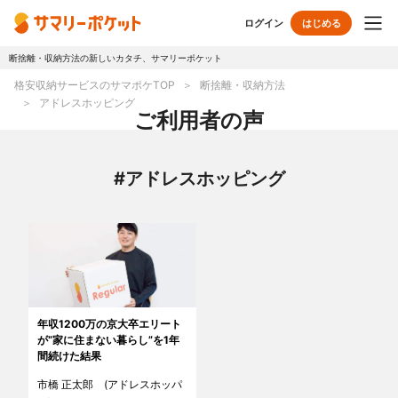
ログイン
はじめる
断捨離・収納方法の新しいカタチ、サマリーポケット
トップページ
格安収納サービスのサマポケTOP
断捨離・収納方法
アドレスホッピング
使い方
ご利用者の声
プランとボックス
#アドレスホッピング
オプションサービス
おしゃれ着保管
クリーニング
無酸素保管
布団クリーニング
年収1200万の京大卒エリート
ラグ・マットクリーニング
シューズクリーニング
が“家に住まない暮らし”を1年
間続けた結果
シューズリペア
リユース・リサイクル
市橋 正太郎 (アドレスホッパ