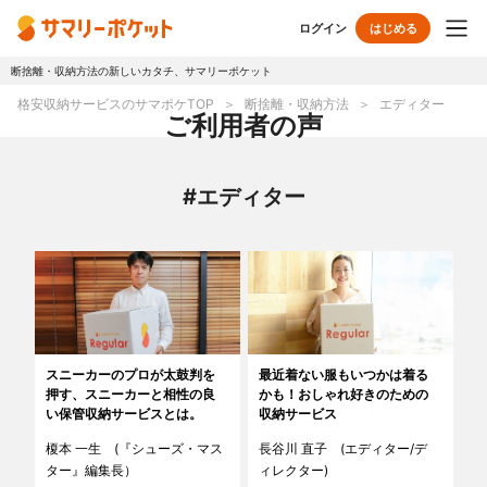
ログイン
はじめる
断捨離・収納方法の新しいカタチ、サマリーポケット
トップページ
格安収納サービスのサマポケTOP
断捨離・収納方法
エディター
ご利用者の声
使い方
#エディター
プランとボックス
オプションサービス
おしゃれ着保管
クリーニング
無酸素保管
布団クリーニング
スニーカーのプロが太鼓判を
最近着ない服もいつかは着る
押す、スニーカーと相性の良
かも！おしゃれ好きのための
ラグ・マットクリーニング
シューズクリーニング
い保管収納サービスとは。
収納サービス
榎本 一生 (『シューズ・マス
長谷川 直子 (エディター/デ
シューズリペア
リユース・リサイクル
ター』編集長）
ィレクター)