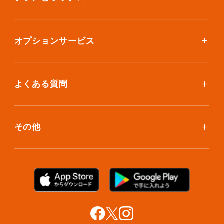
ボックスを取り寄せたい
スタンダードプラン
集荷について
エコノミープラン
オプションサービス
アイテム個別撮影について
ブックスプラン
おしゃれ着保管
保管環境
大型アイテムプラン
無酸素保管
よくある質問
荷物を取り出したい
クリーニング
ボックスのお取り寄せ
ランキングで見る使い方
布団クリーニング
お預け入れ(集荷)
その他
ご利用者の声
ラグ・マットクリーニング
保管ボックスのお取り出し
サマリーポケットカード
プラン診断
シューズクリーニング
支払い方法
お知らせ・メディア情報
シューズリペア
お問い合わせ
リユース・リサイクル
法人利用をご検討の方へ
あんしんサポート