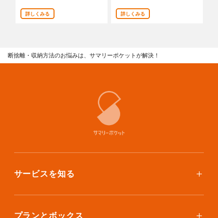
あんしんサポート
詳しくみる
詳しくみる
料金
断捨離・収納方法のお悩みは、サマリーポケットが解決！
プラン診断
よくある質問
お知らせ・メディア情報
ご利用者の声
企業様へ
サービスを知る
法人利用をご検討の方へ
提携をご検討の方へ
使い方
ご利用料金
プランとボックス