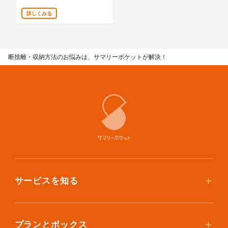
あんしんサポート
詳しくみる
料金
断捨離・収納方法のお悩みは、サマリーポケットが解決！
プラン診断
よくある質問
お知らせ・メディア情報
ご利用者の声
企業様へ
サービスを知る
法人利用をご検討の方へ
提携をご検討の方へ
使い方
ご利用料金
プランとボックス