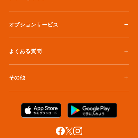
ボックスを取り寄せたい
スタンダードプラン
集荷について
エコノミープラン
オプションサービス
アイテム個別撮影について
ブックスプラン
おしゃれ着保管
保管環境
大型アイテムプラン
無酸素保管
よくある質問
荷物を取り出したい
クリーニング
ボックスのお取り寄せ
ランキングで見る使い方
布団クリーニング
お預け入れ(集荷)
その他
ご利用者の声
ラグ・マットクリーニング
保管ボックスのお取り出し
サマリーポケットカード
プラン診断
シューズクリーニング
支払い方法
お知らせ・メディア情報
シューズリペア
お問い合わせ
リユース・リサイクル
法人利用をご検討の方へ
あんしんサポート