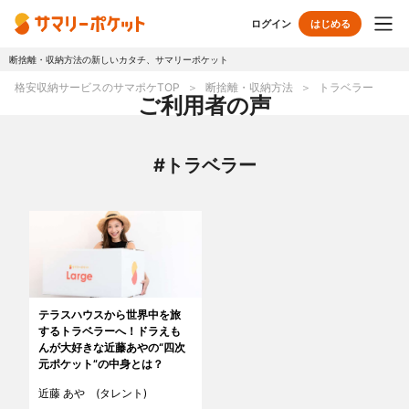
ログイン
はじめる
断捨離・収納方法の新しいカタチ、サマリーポケット
トップページ
格安収納サービスのサマポケTOP
断捨離・収納方法
トラベラー
ご利用者の声
使い方
#トラベラー
プランとボックス
オプションサービス
おしゃれ着保管
クリーニング
無酸素保管
布団クリーニング
テラスハウスから世界中を旅
するトラベラーへ！ドラえも
ラグ・マットクリーニング
シューズクリーニング
んが大好きな近藤あやの“四次
元ポケット”の中身とは？
シューズリペア
リユース・リサイクル
近藤 あや (タレント)