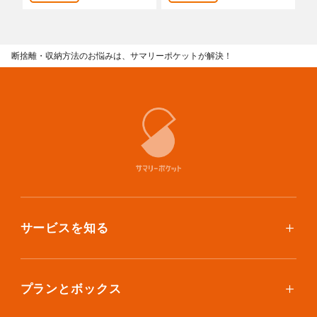
あんしんサポート
料金
断捨離・収納方法のお悩みは、サマリーポケットが解決！
プラン診断
よくある質問
お知らせ・メディア情報
ご利用者の声
企業様へ
サービスを知る
使い方
法人利用をご検討の方へ
提携をご検討の方へ
ご利用料金
プランとボックス
ボックスを取り寄せたい