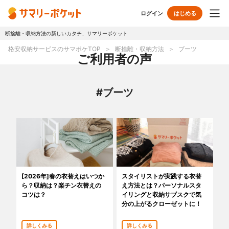
ログイン
はじめる
断捨離・収納方法の新しいカタチ、サマリーポケット
トップページ
格安収納サービスのサマポケTOP
断捨離・収納方法
ブーツ
ご利用者の声
使い方
#ブーツ
プランとボックス
オプションサービス
おしゃれ着保管
クリーニング
無酸素保管
布団クリーニング
[2026年]春の衣替えはいつか
スタイリストが実践する衣替
ら？収納は？楽チン衣替えの
え方法とは？パーソナルスタ
ラグ・マットクリーニング
シューズクリーニング
コツは？
イリングと収納サブスクで気
分の上がるクローゼットに！
シューズリペア
リユース・リサイクル
詳しくみる
詳しくみる