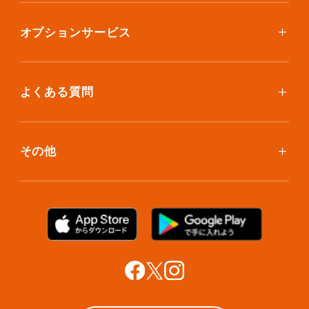
スタンダードプラン
集荷について
エコノミープラン
オプションサービス
アイテム個別撮影について
ブックスプラン
おしゃれ着保管
保管環境
大型アイテムプラン
無酸素保管
よくある質問
荷物を取り出したい
クリーニング
ボックスのお取り寄せ
ランキングで見る使い方
布団クリーニング
お預け入れ(集荷)
その他
ご利用者の声
ラグ・マットクリーニング
保管ボックスのお取り出し
サマリーポケットカード
プラン診断
シューズクリーニング
支払い方法
お知らせ・メディア情報
シューズリペア
お問い合わせ
リユース・リサイクル
法人利用をご検討の方へ
あんしんサポート
提携をご検討の方へ