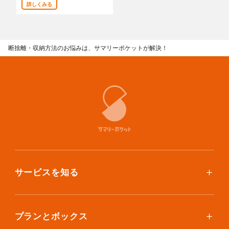
詳しくみる
あんしんサポート
料金
断捨離・収納方法のお悩みは、サマリーポケットが解決！
プラン診断
よくある質問
お知らせ・メディア情報
ご利用者の声
企業様へ
サービスを知る
法人利用をご検討の方へ
提携をご検討の方へ
使い方
ご利用料金
プランとボックス