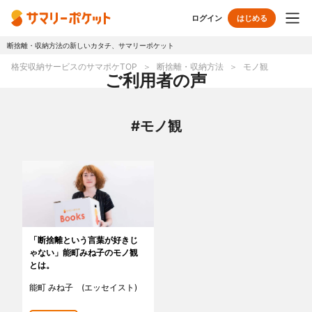
ログイン
はじめる
断捨離・収納方法の新しいカタチ、サマリーポケット
トップページ
格安収納サービスのサマポケTOP
断捨離・収納方法
モノ観
ご利用者の声
使い方
#モノ観
プランとボックス
オプションサービス
おしゃれ着保管
クリーニング
無酸素保管
布団クリーニング
「断捨離という言葉が好きじ
ゃない」能町みね子のモノ観
ラグ・マットクリーニング
シューズクリーニング
とは。
能町 みね子 (エッセイスト)
シューズリペア
リユース・リサイクル