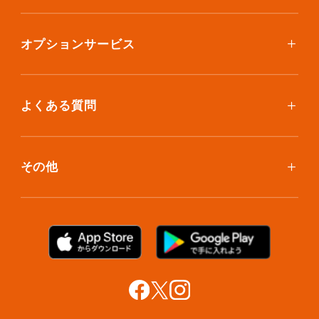
ボックスを取り寄せたい
スタンダードプラン
集荷について
エコノミープラン
オプションサービス
アイテム個別撮影について
ブックスプラン
おしゃれ着保管
保管環境
大型アイテムプラン
無酸素保管
よくある質問
荷物を取り出したい
クリーニング
ボックスのお取り寄せ
ランキングで見る使い方
布団クリーニング
お預け入れ(集荷)
その他
ご利用者の声
ラグ・マットクリーニング
保管ボックスのお取り出し
サマリーポケットカード
プラン診断
シューズクリーニング
支払い方法
お知らせ・メディア情報
シューズリペア
お問い合わせ
リユース・リサイクル
法人利用をご検討の方へ
あんしんサポート
提携をご検討の方へ