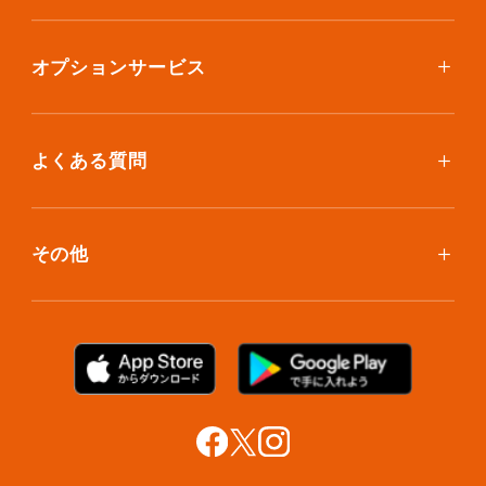
ボックスを取り寄せたい
スタンダードプラン
集荷について
エコノミープラン
オプションサービス
アイテム個別撮影について
ブックスプラン
おしゃれ着保管
保管環境
大型アイテムプラン
無酸素保管
よくある質問
荷物を取り出したい
クリーニング
ボックスのお取り寄せ
ランキングで見る使い方
布団クリーニング
お預け入れ(集荷)
その他
ご利用者の声
ラグ・マットクリーニング
保管ボックスのお取り出し
サマリーポケットカード
プラン診断
シューズクリーニング
支払い方法
お知らせ・メディア情報
シューズリペア
お問い合わせ
リユース・リサイクル
法人利用をご検討の方へ
あんしんサポート
提携をご検討の方へ