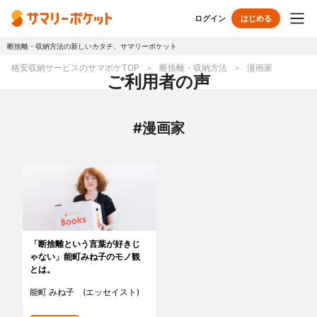
ログイン
はじめる
断捨離・収納方法の新しいカタチ、サマリーポケット
トップページ
格安収納サービスのサマポケTOP
断捨離・収納方法
漫画家
ご利用者の声
使い方
#漫画家
プランとボックス
オプションサービス
おしゃれ着保管
クリーニング
無酸素保管
布団クリーニング
「断捨離という言葉が好きじ
ゃない」能町みね子のモノ観
ラグ・マットクリーニング
シューズクリーニング
とは。
能町 みね子 (エッセイスト)
シューズリペア
リユース・リサイクル