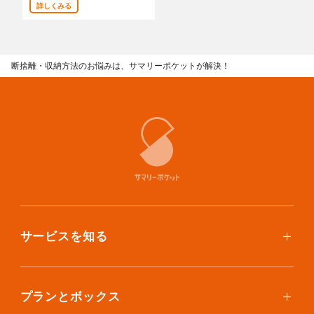
詳しくみる
あんしんサポート
料金
断捨離・収納方法のお悩みは、サマリーポケットが解決！
プラン診断
よくある質問
お知らせ・メディア情報
ご利用者の声
企業様へ
サービスを知る
法人利用をご検討の方へ
提携をご検討の方へ
使い方
ご利用料金
プランとボックス