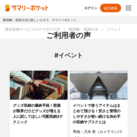
ログイン
はじめる
断捨離・収納方法の新しいカタチ、サマリーポケット
トップページ
格安収納サービスのサマポケTOP
断捨離・収納方法
イベント
ご利用者の声
使い方
#イベント
プランとボックス
オプションサービス
おしゃれ着保管
クリーニング
無酸素保管
布団クリーニング
グッズ収納の最終手段！部屋
イベントで使うアイテムはま
が限界だけどグッズが増える
とめて預ける！安さと管理の
ラグ・マットクリーニング
シューズクリーニング
人に試してほしい宅配収納3テ
しやすさが使い続ける決め手
クニック
の収納サブスクとは
シューズリペア
リユース・リサイクル
寄稿：乃木 章（カメラマン/ラ