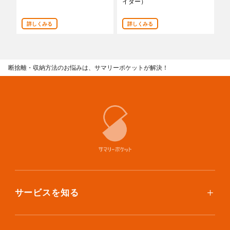
イター）
あんしんサポート
詳しくみる
詳しくみる
料金
プラン診断
断捨離・収納方法のお悩みは、サマリーポケットが解決！
よくある質問
お知らせ・メディア情報
ご利用者の声
企業様へ
法人利用をご検討の方へ
提携をご検討の方へ
サービスを知る
使い方