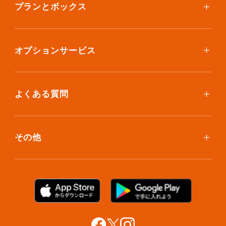
ご利用料金
プランとボックス
ボックスを取り寄せたい
スタンダードプラン
集荷について
エコノミープラン
オプションサービス
アイテム個別撮影について
ブックスプラン
おしゃれ着保管
保管環境
大型アイテムプラン
無酸素保管
よくある質問
荷物を取り出したい
クリーニング
ボックスのお取り寄せ
ランキングで見る使い方
布団クリーニング
お預け入れ(集荷)
その他
ご利用者の声
ラグ・マットクリーニング
保管ボックスのお取り出し
サマリーポケットカード
プラン診断
シューズクリーニング
支払い方法
お知らせ・メディア情報
シューズリペア
お問い合わせ
リユース・リサイクル
法人利用をご検討の方へ