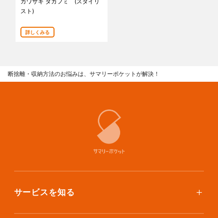
カワサキ タカフミ (スタイリ
あんしんサポート
スト)
料金
詳しくみる
プラン診断
断捨離・収納方法のお悩みは、サマリーポケットが解決！
よくある質問
お知らせ・メディア情報
ご利用者の声
企業様へ
法人利用をご検討の方へ
提携をご検討の方へ
サービスを知る
使い方