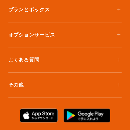
ご利用料金
プランとボックス
ボックスを取り寄せたい
スタンダードプラン
集荷について
エコノミープラン
オプションサービス
アイテム個別撮影について
ブックスプラン
おしゃれ着保管
保管環境
大型アイテムプラン
無酸素保管
よくある質問
荷物を取り出したい
クリーニング
ボックスのお取り寄せ
ランキングで見る使い方
布団クリーニング
お預け入れ(集荷)
その他
ご利用者の声
ラグ・マットクリーニング
保管ボックスのお取り出し
サマリーポケットカード
プラン診断
シューズクリーニング
支払い方法
お知らせ・メディア情報
シューズリペア
お問い合わせ
リユース・リサイクル