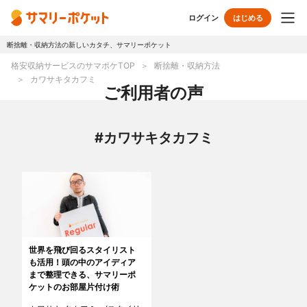
ログイン
はじめる
断捨離・収納方法の新しいカタチ、サマリーポケット
トップページ
格安収納サービスのサマポケTOP
断捨離・収納方法
カワサキタカフミ
使い方
ご利用者の声
プランとボックス
#カワサキタカフミ
オプションサービス
おしゃれ着保管
クリーニング
無酸素保管
布団クリーニング
世界を飛び回るスタイリスト
ラグ・マットクリーニング
シューズクリーニング
も活用！頭の中のアイディア
まで整理できる、サマリーポ
シューズリペア
リユース・リサイクル
ケットのお部屋片付け術