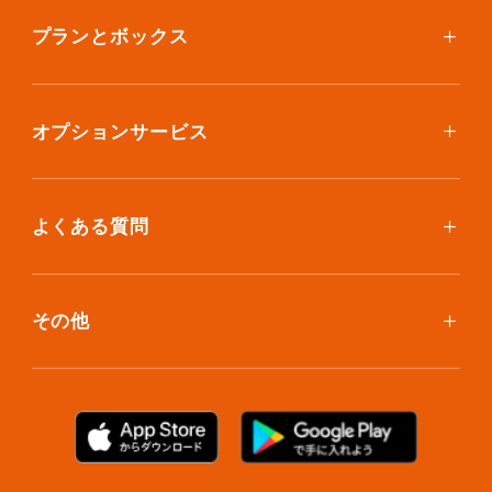
ご利用料金
プランとボックス
ボックスを取り寄せたい
スタンダードプラン
集荷について
エコノミープラン
オプションサービス
アイテム個別撮影について
ブックスプラン
おしゃれ着保管
保管環境
大型アイテムプラン
無酸素保管
よくある質問
荷物を取り出したい
クリーニング
ボックスのお取り寄せ
ランキングで見る使い方
布団クリーニング
お預け入れ(集荷)
その他
ご利用者の声
ラグ・マットクリーニング
保管ボックスのお取り出し
サマリーポケットカード
プラン診断
シューズクリーニング
支払い方法
お知らせ・メディア情報
シューズリペア
お問い合わせ
リユース・リサイクル