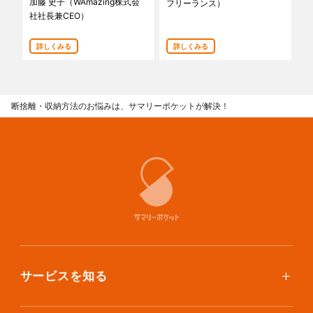
加藤 史子（WAmazing株式会
フリーランス）
あんしんサポート
社社長兼CEO）
料金
詳しくみる
詳しくみる
プラン診断
断捨離・収納方法のお悩みは、サマリーポケットが解決！
よくある質問
お知らせ・メディア情報
ご利用者の声
企業様へ
法人利用をご検討の方へ
提携をご検討の方へ
サービスを知る
使い方