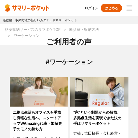
ログイン
はじめる
断捨離・収納方法の新しいカタチ、サマリーポケット
トップページ
格安収納サービスのサマポケTOP
断捨離・収納方法
ワーケーション
使い方
ご利用者の声
プランとボックス
#ワーケーション
オプションサービス
おしゃれ着保管
クリーニング
無酸素保管
布団クリーニング
二拠点生活もオフィスも手放
“家”という制限からの解放、
ラグ・マットクリーニング
シューズクリーニング
し身軽な生活へ。スタートア
多拠点生活を実現できた決め
ップWAmazing代表・加藤史
手はサマリーポケット
シューズリペア
リユース・リサイクル
子のモノの持ち方
寄稿：吉田柾長（会社経営・