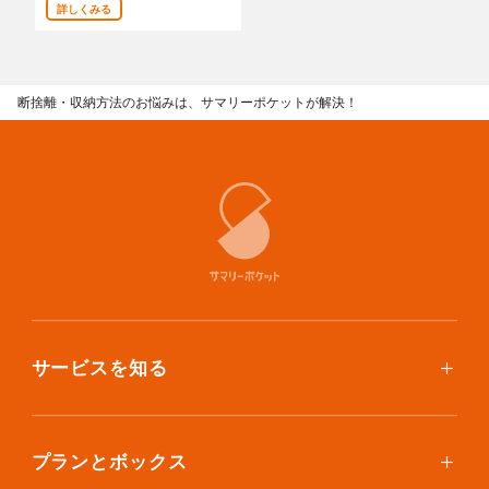
詳しくみる
あんしんサポート
料金
断捨離・収納方法のお悩みは、サマリーポケットが解決！
プラン診断
よくある質問
お知らせ・メディア情報
ご利用者の声
企業様へ
サービスを知る
法人利用をご検討の方へ
提携をご検討の方へ
使い方
ご利用料金
プランとボックス