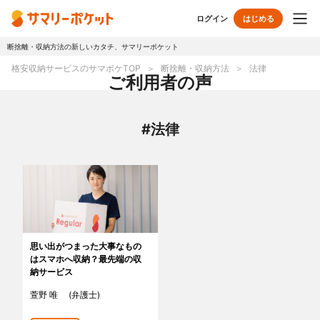
ログイン
はじめる
断捨離・収納方法の新しいカタチ、サマリーポケット
トップページ
格安収納サービスのサマポケTOP
断捨離・収納方法
法律
ご利用者の声
使い方
#法律
プランとボックス
オプションサービス
おしゃれ着保管
クリーニング
無酸素保管
布団クリーニング
思い出がつまった大事なもの
はスマホへ収納？最先端の収
ラグ・マットクリーニング
シューズクリーニング
納サービス
萱野 唯 (弁護士)
シューズリペア
リユース・リサイクル