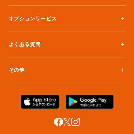
ボックスを取り寄せたい
スタンダードプラン
集荷について
エコノミープラン
オプションサービス
アイテム個別撮影について
ブックスプラン
おしゃれ着保管
保管環境
大型アイテムプラン
無酸素保管
よくある質問
荷物を取り出したい
クリーニング
ボックスのお取り寄せ
ランキングで見る使い方
布団クリーニング
お預け入れ(集荷)
その他
ご利用者の声
ラグ・マットクリーニング
保管ボックスのお取り出し
サマリーポケットカード
プラン診断
シューズクリーニング
支払い方法
お知らせ・メディア情報
シューズリペア
お問い合わせ
リユース・リサイクル
法人利用をご検討の方へ
あんしんサポート
提携をご検討の方へ