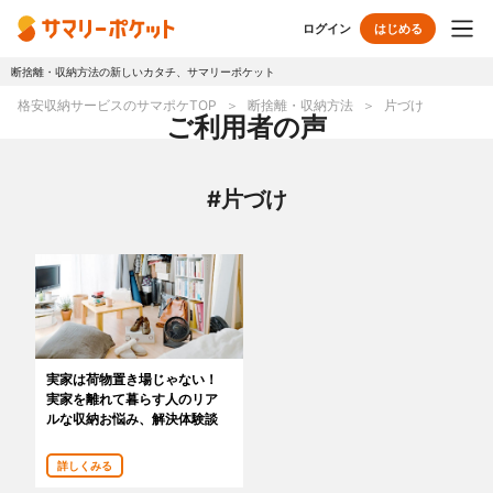
ログイン
はじめる
断捨離・収納方法の新しいカタチ、サマリーポケット
トップページ
格安収納サービスのサマポケTOP
断捨離・収納方法
片づけ
ご利用者の声
使い方
#片づけ
プランとボックス
オプションサービス
おしゃれ着保管
クリーニング
無酸素保管
布団クリーニング
実家は荷物置き場じゃない！
実家を離れて暮らす人のリア
ラグ・マットクリーニング
シューズクリーニング
ルな収納お悩み、解決体験談
シューズリペア
リユース・リサイクル
詳しくみる