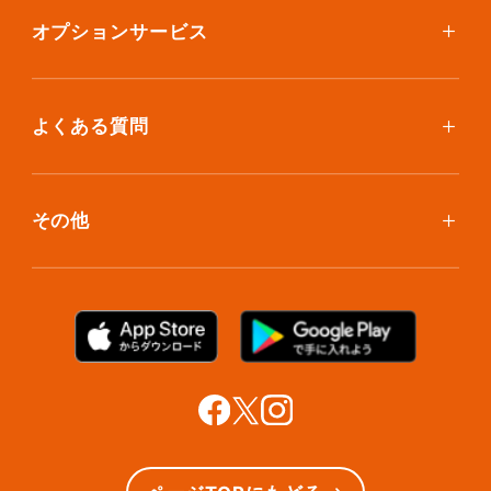
集荷について
エコノミープラン
オプションサービス
アイテム個別撮影について
ブックスプラン
おしゃれ着保管
保管環境
大型アイテムプラン
無酸素保管
よくある質問
荷物を取り出したい
クリーニング
ボックスのお取り寄せ
ランキングで見る使い方
布団クリーニング
お預け入れ(集荷)
その他
ご利用者の声
ラグ・マットクリーニング
保管ボックスのお取り出し
サマリーポケットカード
プラン診断
シューズクリーニング
支払い方法
お知らせ・メディア情報
シューズリペア
お問い合わせ
リユース・リサイクル
法人利用をご検討の方へ
あんしんサポート
提携をご検討の方へ