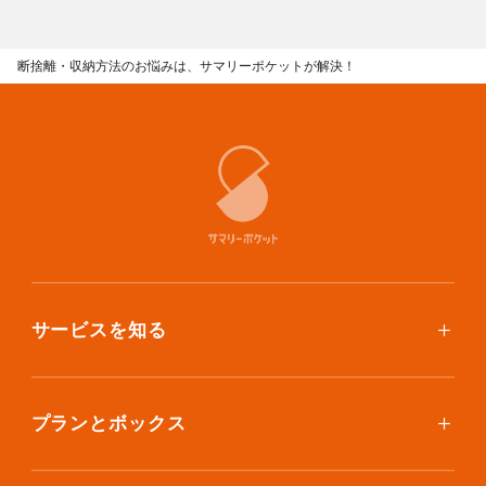
あんしんサポート
断捨離・収納方法のお悩みは、サマリーポケットが解決！
料金
プラン診断
よくある質問
お知らせ・メディア情報
ご利用者の声
サービスを知る
企業様へ
使い方
法人利用をご検討の方へ
提携をご検討の方へ
ご利用料金
プランとボックス
ボックスを取り寄せたい
スタンダードプラン