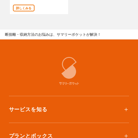
あんしんサポート
詳しくみる
料金
断捨離・収納方法のお悩みは、サマリーポケットが解決！
プラン診断
よくある質問
お知らせ・メディア情報
ご利用者の声
企業様へ
サービスを知る
法人利用をご検討の方へ
提携をご検討の方へ
使い方
ご利用料金
プランとボックス