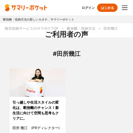
ログイン
はじめる
断捨離・収納方法の新しいカタチ、サマリーポケット
トップページ
格安収納サービスのサマポケTOP
断捨離・収納方法
田所幾江
ご利用者の声
使い方
#田所幾江
プランとボックス
オプションサービス
おしゃれ着保管
クリーニング
無酸素保管
布団クリーニング
引っ越しや生活スタイルの変
化は、断捨離のチャンス！新
ラグ・マットクリーニング
シューズクリーニング
生活に向けて空間も思考もク
リアに。
シューズリペア
リユース・リサイクル
田所 幾江 (PRディレクター)