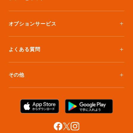
ボックスを取り寄せたい
スタンダードプラン
集荷について
エコノミープラン
オプションサービス
アイテム個別撮影について
ブックスプラン
おしゃれ着保管
保管環境
大型アイテムプラン
無酸素保管
よくある質問
荷物を取り出したい
クリーニング
ボックスのお取り寄せ
ランキングで見る使い方
布団クリーニング
お預け入れ(集荷)
その他
ご利用者の声
ラグ・マットクリーニング
保管ボックスのお取り出し
サマリーポケットカード
プラン診断
シューズクリーニング
支払い方法
お知らせ・メディア情報
シューズリペア
お問い合わせ
リユース・リサイクル
法人利用をご検討の方へ
あんしんサポート