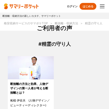
ログイン
はじめる
断捨離・収納方法の新しいカタチ、サマリーポケット
トップページ
格安収納サービスのサマポケTOP
断捨離・収納方法
精霊の守り人
ご利用者の声
使い方
#精霊の守り人
プランとボックス
オプションサービス
おしゃれ着保管
クリーニング
無酸素保管
布団クリーニング
断捨離の方法と効果、人物デ
ザインの第一人者が考える断
ラグ・マットクリーニング
シューズクリーニング
捨離とは？
柘植 伊佐夫 (人物デザイン／
シューズリペア
リユース・リサイクル
ビューティーディレクター)