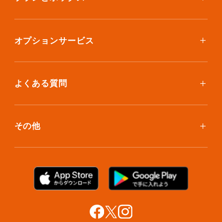
ボックスを取り寄せたい
スタンダードプラン
集荷について
エコノミープラン
オプションサービス
アイテム個別撮影について
ブックスプラン
おしゃれ着保管
保管環境
大型アイテムプラン
無酸素保管
よくある質問
荷物を取り出したい
クリーニング
ボックスのお取り寄せ
ランキングで見る使い方
布団クリーニング
お預け入れ(集荷)
その他
ご利用者の声
ラグ・マットクリーニング
保管ボックスのお取り出し
サマリーポケットカード
プラン診断
シューズクリーニング
支払い方法
お知らせ・メディア情報
シューズリペア
お問い合わせ
リユース・リサイクル
法人利用をご検討の方へ
あんしんサポート