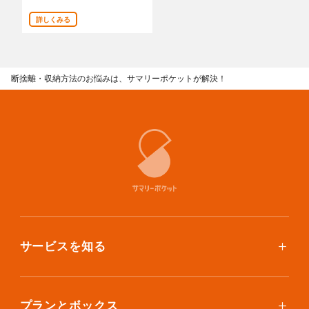
あんしんサポート
詳しくみる
料金
断捨離・収納方法のお悩みは、サマリーポケットが解決！
プラン診断
よくある質問
お知らせ・メディア情報
ご利用者の声
企業様へ
サービスを知る
法人利用をご検討の方へ
提携をご検討の方へ
使い方
ご利用料金
プランとボックス