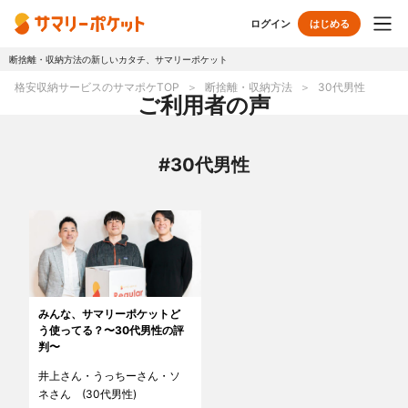
ログイン
はじめる
断捨離・収納方法の新しいカタチ、サマリーポケット
トップページ
格安収納サービスのサマポケTOP
断捨離・収納方法
30代男性
ご利用者の声
使い方
#30代男性
プランとボックス
オプションサービス
おしゃれ着保管
クリーニング
無酸素保管
布団クリーニング
みんな、サマリーポケットど
う使ってる？〜30代男性の評
ラグ・マットクリーニング
シューズクリーニング
判〜
井上さん・うっちーさん・ソ
シューズリペア
リユース・リサイクル
ネさん (30代男性)