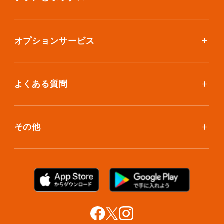
ボックスを取り寄せたい
スタンダードプラン
集荷について
エコノミープラン
オプションサービス
アイテム個別撮影について
ブックスプラン
おしゃれ着保管
保管環境
大型アイテムプラン
無酸素保管
よくある質問
荷物を取り出したい
クリーニング
ボックスのお取り寄せ
ランキングで見る使い方
布団クリーニング
お預け入れ(集荷)
その他
ご利用者の声
ラグ・マットクリーニング
保管ボックスのお取り出し
サマリーポケットカード
プラン診断
シューズクリーニング
支払い方法
お知らせ・メディア情報
シューズリペア
お問い合わせ
リユース・リサイクル
法人利用をご検討の方へ
あんしんサポート