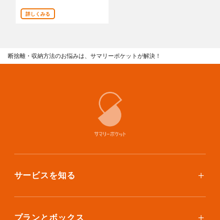
あんしんサポート
詳しくみる
料金
断捨離・収納方法のお悩みは、サマリーポケットが解決！
プラン診断
よくある質問
お知らせ・メディア情報
ご利用者の声
企業様へ
サービスを知る
法人利用をご検討の方へ
提携をご検討の方へ
使い方
ご利用料金
プランとボックス