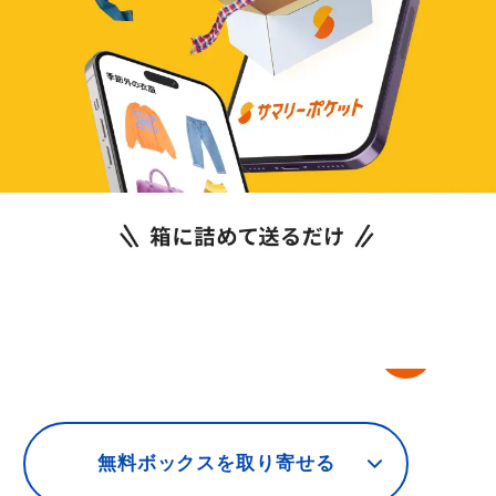
※1箱からお預け入れは可能です。
※月額
990
円について：エコノミープランのレギュラーボ
ックス（1箱
330
円/月）を3箱預けた想定となります。
3箱に収まる荷物の量をチェック
無料ボックスを取り寄せる