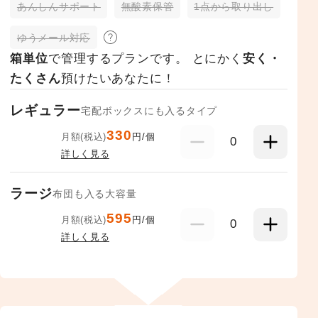
あんしんサポート
無酸素保管
1点から取り出し
ゆうメール対応
箱単位
で管理するプランです。 とにかく
安く・
たくさん
預けたいあなたに！
レギュラー
宅配ボックスにも入るタイプ
330
月額(税込)
円/個
0
詳しく見る
ラージ
布団も入る大容量
595
月額(税込)
円/個
0
詳しく見る