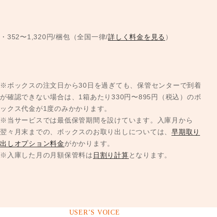
・
352
〜
1,320
円/梱包（全国一律/
詳しく料金を見る
）
※ボックスの注文日から30日を過ぎても、保管センターで到着
が確認できない場合は、1箱あたり330円〜895円（税込）のボ
ックス代金が1度のみかかります。
※当サービスでは最低保管期間を設けています。入庫月から
翌々月末までの、ボックスのお取り出しについては、
早期取り
出しオプション料金
がかかります。
※入庫した月の月額保管料は
日割り計算
となります。
USER’S VOICE