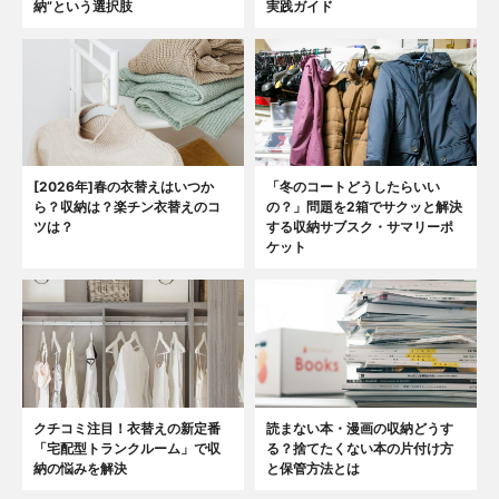
納”という選択肢
実践ガイド
[2026年]春の衣替えはいつか
「冬のコートどうしたらいい
ら？収納は？楽チン衣替えのコ
の？」問題を2箱でサクッと解決
ツは？
する収納サブスク・サマリーポ
ケット
クチコミ注目！衣替えの新定番
読まない本・漫画の収納どうす
「宅配型トランクルーム」で収
る？捨てたくない本の片付け方
納の悩みを解決
と保管方法とは