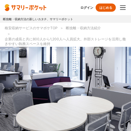
ログイン
はじめる
断捨離・収納方法の新しいカタチ、サマリーポケット
トップページ
格安収納サービスのサマポケTOP
断捨離・収納方法紹介
使い方
企業の成長と共に800人から1,200人へ人員拡大。外部ストレージを活用し働
きやすい執務スペースを維持
プランとボックス
オプションサービス
おしゃれ着保管
クリーニング
無酸素保管
布団クリーニング
ラグ・マットクリーニング
シューズクリーニング
シューズリペア
リユース・リサイクル