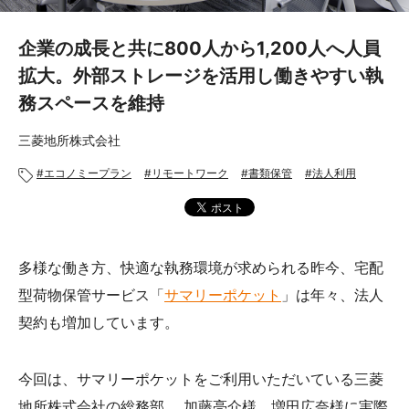
あんしんサポート
企業の成長と共に800人から1,200人へ人員
料金
拡大。外部ストレージを活用し働きやすい執
務スペースを維持
プラン診断
三菱地所株式会社
よくある質問
エコノミープラン
リモートワーク
書類保管
法人利用
お知らせ・メディア情報
ご利用者の声
多様な働き方、快適な執務環境が求められる昨今、宅配
企業様へ
型荷物保管サービス「
サマリーポケット
」は年々、法人
契約も増加しています。
法人利用をご検討の方へ
提携をご検討の方へ
今回は、サマリーポケットをご利用いただいている三菱
地所株式会社の総務部 、加藤亮介様、増田広奈様に実際