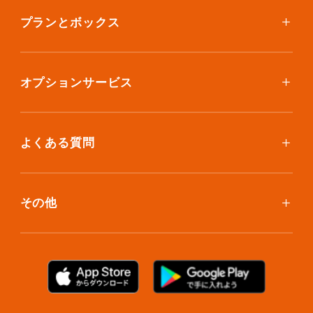
ご利用料金
プランとボックス
ボックスを取り寄せたい
スタンダードプラン
集荷について
エコノミープラン
オプションサービス
アイテム個別撮影について
ブックスプラン
おしゃれ着保管
保管環境
大型アイテムプラン
無酸素保管
よくある質問
荷物を取り出したい
クリーニング
ボックスのお取り寄せ
ランキングで見る使い方
布団クリーニング
お預け入れ(集荷)
その他
ご利用者の声
ラグ・マットクリーニング
保管ボックスのお取り出し
サマリーポケットカード
プラン診断
シューズクリーニング
支払い方法
お知らせ・メディア情報
シューズリペア
お問い合わせ
リユース・リサイクル