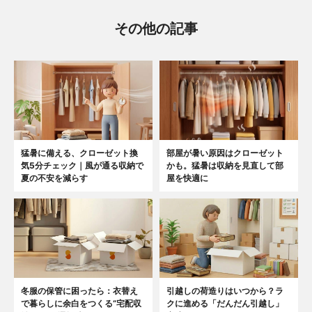
その他の記事
猛暑に備える、クローゼット換
部屋が暑い原因はクローゼット
気5分チェック｜風が通る収納で
かも。猛暑は収納を見直して部
夏の不安を減らす
屋を快適に
冬服の保管に困ったら：衣替え
引越しの荷造りはいつから？ラ
で暮らしに余白をつくる“宅配収
クに進める「だんだん引越し」