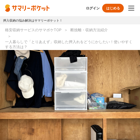
ログイン
はじめる
押入収納の悩み解決はサマリーポケット！
トップページ
格安収納サービスのサマポケTOP
断捨離・収納方法紹介
使い方
一人暮らしで「とりあえず」収納した押入れをどうにかしたい！使いやすく
する方法は？
プランとボックス
オプションサービス
おしゃれ着保管
クリーニング
無酸素保管
布団クリーニング
ラグ・マットクリーニング
シューズクリーニング
シューズリペア
リユース・リサイクル