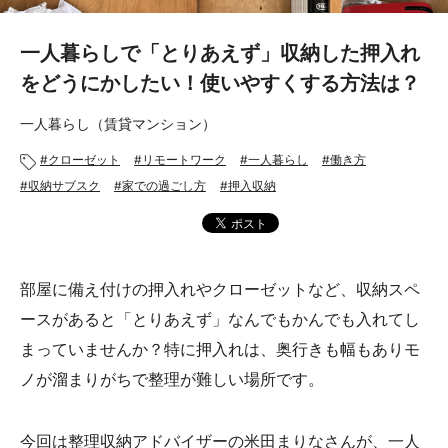
あんしんサポート
一人暮らしで「とりあえず」収納した押入れ
料金
をどうにかしたい！使いやすくする方法は？
プラン診断
一人暮らし（賃貸マンション）
クローゼット
リモートワーク
一人暮らし
働き方
よくある質問
収納サブスク
家での過ごし方
押入収納
お知らせ・メディア情報
ご利用者の声
部屋に備え付けの押入れやクローゼットなど、収納スペ
ースがあると「とりあえず」なんでもかんでも入れてし
企業様へ
まっていませんか？特に押入れは、奥行きも幅もありモ
法人利用をご検討の方へ
提携をご検討の方へ
ノが溜まりがちで整理が難しい場所です。
今回は整理収納アドバイザーの米田まりなさんが、一人