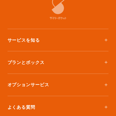
サービスを知る
使い方
ご利用料金
プランとボックス
ボックスを取り寄せたい
スタンダードプラン
集荷について
エコノミープラン
オプションサービス
アイテム個別撮影について
ブックスプラン
おしゃれ着保管
保管環境
大型アイテムプラン
無酸素保管
よくある質問
荷物を取り出したい