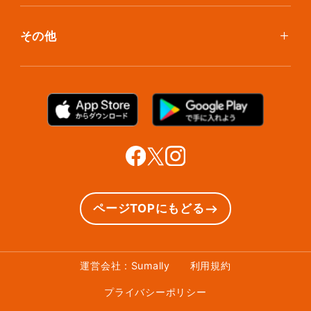
クリーニング
ボックスのお取り寄せ
ランキングで見る使い方
布団クリーニング
お預け入れ(集荷)
その他
ご利用者の声
ラグ・マットクリーニング
保管ボックスのお取り出し
サマリーポケットカード
プラン診断
シューズクリーニング
支払い方法
お知らせ・メディア情報
シューズリペア
お問い合わせ
リユース・リサイクル
法人利用をご検討の方へ
あんしんサポート
提携をご検討の方へ
ページTOPにもどる
運営会社 : Sumally
利用規約
プライバシーポリシー