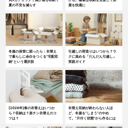
夏の不安を減らす
屋を快適に
冬服の保管に困ったら：衣替え
引越しの荷造りはいつから？ラ
で暮らしに余白をつくる“宅配収
クに進める「だんだん引越し」
納”という選択肢
実践ガイド
[2026年]春の衣替えはいつか
衣替え収納が終わらない人ほ
ら？収納は？楽チン衣替えのコ
ど、冬服を“しまう”のやめ
ツは？
て。“片付く状態”から作るには