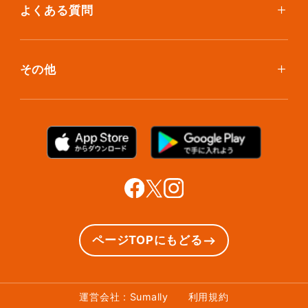
大型アイテムプラン
無酸素保管
よくある質問
荷物を取り出したい
クリーニング
ボックスのお取り寄せ
ランキングで見る使い方
布団クリーニング
お預け入れ(集荷)
その他
ご利用者の声
ラグ・マットクリーニング
保管ボックスのお取り出し
サマリーポケットカード
プラン診断
シューズクリーニング
支払い方法
お知らせ・メディア情報
シューズリペア
お問い合わせ
リユース・リサイクル
法人利用をご検討の方へ
あんしんサポート
提携をご検討の方へ
ページTOPにもどる
運営会社 : Sumally
利用規約