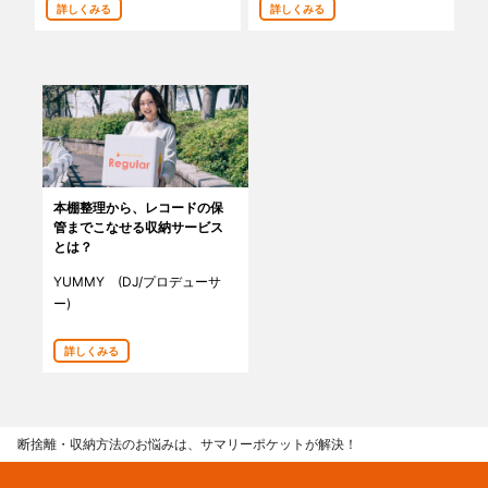
詳しくみる
詳しくみる
あんしんサポート
料金
プラン診断
よくある質問
本棚整理から、レコードの保
管までこなせる収納サービス
お知らせ・メディア情報
とは？
YUMMY (DJ/プロデューサ
ご利用者の声
ー)
企業様へ
詳しくみる
法人利用をご検討の方へ
提携をご検討の方へ
断捨離・収納方法のお悩みは、サマリーポケットが解決！