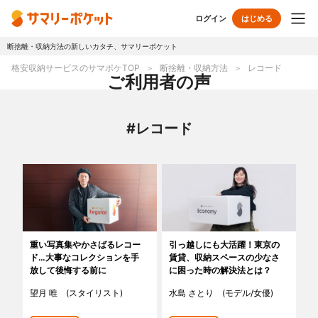
ログイン
はじめる
断捨離・収納方法の新しいカタチ、サマリーポケット
トップページ
格安収納サービスのサマポケTOP
断捨離・収納方法
レコード
ご利用者の声
使い方
#レコード
プランとボックス
オプションサービス
おしゃれ着保管
クリーニング
無酸素保管
布団クリーニング
重い写真集やかさばるレコー
引っ越しにも大活躍！東京の
ド…大事なコレクションを手
賃貸、収納スペースの少なさ
ラグ・マットクリーニング
シューズクリーニング
放して後悔する前に
に困った時の解決法とは？
望月 唯 (スタイリスト)
水島 さとり (モデル/女優)
シューズリペア
リユース・リサイクル