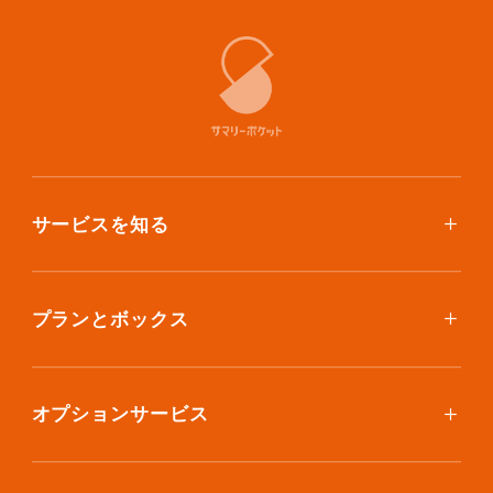
サービスを知る
使い方
ご利用料金
プランとボックス
ボックスを取り寄せたい
スタンダードプラン
集荷について
エコノミープラン
オプションサービス
アイテム個別撮影について
ブックスプラン
おしゃれ着保管
保管環境