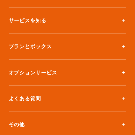
サービスを知る
使い方
ご利用料金
プランとボックス
ボックスを取り寄せたい
スタンダードプラン
集荷について
エコノミープラン
オプションサービス
アイテム個別撮影について
ブックスプラン
おしゃれ着保管
保管環境
大型アイテムプラン
無酸素保管
よくある質問
荷物を取り出したい
クリーニング
ボックスのお取り寄せ
ランキングで見る使い方
布団クリーニング
お預け入れ(集荷)
その他
ご利用者の声
ラグ・マットクリーニング