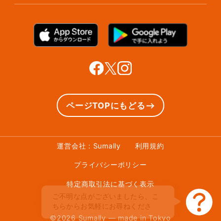
保管ボックスのお取り出し
サマリーポケットカード
プラン診断
シューズクリーニング
支払い方法
お知らせ・メディア情報
シューズリペア
お問い合わせ
リユース・リサイクル
法人利用をご検討の方へ
あんしんサポート
提携をご検討の方へ
ページTOPにもどる
運営会社 : Sumally
利用規約
プライバシーポリシー
特定商取引法に基づく表示
ご不明な点がございましたら、こ
ちらからお気軽にお尋ねくださ
い。
©
2026
Sumally — made in Tokyo