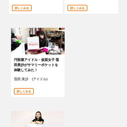
あんしんサポート
詳しくみる
詳しくみる
料金
プラン診断
よくある質問
汚部屋アイドル・仮面女子 窪
お知らせ・メディア情報
田美沙がサマリーポケットを
体験してみた！
ご利用者の声
窪田 美沙 (アイドル)
企業様へ
詳しくみる
法人利用をご検討の方へ
提携をご検討の方へ