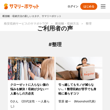
ログイン
はじめる
断捨離・収納方法の新しいカタチ、サマリーポケット
トップページ
格安収納サービスのサマポケTOP
断捨離・収納方法
整理
ご利用者の声
使い方
#整理
プランとボックス
オプションサービス
おしゃれ着保管
クリーニング
無酸素保管
布団クリーニング
クローゼットに入らない服の
引っ越してもモノが減らな
悩みを解決！収納が少ない一
い…！整理収納が苦手でも身
ラグ・マットクリーニング
シューズクリーニング
人暮らしの方必見
軽に暮らすコツ
Oさん (20代女性・一人暮ら
菅原 健一 (Moonshot代表)
シューズリペア
リユース・リサイクル
し)