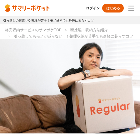
ログイン
はじめる
引っ越しの荷造りや整理が苦手！モノ好きでも身軽に暮らすコツ
トップページ
格安収納サービスのサマポケTOP
断捨離・収納方法紹介
引っ越してもモノが減らない…！整理収納が苦手でも身軽に暮らすコツ
使い方
プランとボックス
オプションサービス
おしゃれ着保管
クリーニング
無酸素保管
布団クリーニング
ラグ・マットクリーニング
シューズクリーニング
シューズリペア
リユース・リサイクル