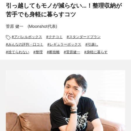
あんしんサポート
引っ越してもモノが減らない…！整理収納が
苦手でも身軽に暮らすコツ
料金
菅原 健一 (Moonshot代表)
プラン診断
アパレルボックス
クチコミ
スタンダードプラン
みんなの評判・口コミ
レギュラーボックス
引越し
よくある質問
捨てられない
整理
断捨離
菅原健一
身軽に暮らす
お知らせ・メディア情報
ご利用者の声
企業様へ
法人利用をご検討の方へ
提携をご検討の方へ