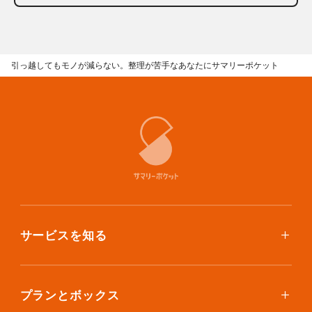
引っ越してもモノが減らない。整理が苦手なあなたにサマリーポケット
サービスを知る
使い方
ご利用料金
プランとボックス