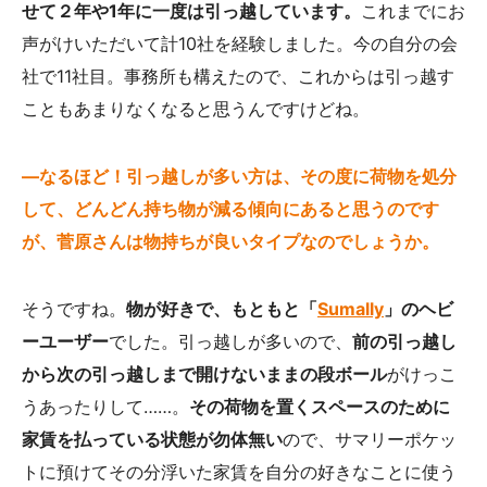
せて２年や1年に一度は引っ越しています。
これまでにお
声がけいただいて計10社を経験しました。今の自分の会
社で11社目。事務所も構えたので、これからは引っ越す
こともあまりなくなると思うんですけどね。
—なるほど！引っ越しが多い方は、その度に荷物を処分
して、どんどん持ち物が減る傾向にあると思うのです
が、菅原さんは物持ちが良いタイプなのでしょうか。
そうですね。
物が好きで、もともと「
Sumally
」のヘビ
ーユーザー
でした。引っ越しが多いので、
前の引っ越し
から次の引っ越しまで開けないままの段ボール
がけっこ
うあったりして……。
その荷物を置くスペースのために
家賃を払っている状態が勿体無い
ので、サマリーポケッ
トに預けてその分浮いた家賃を自分の好きなことに使う