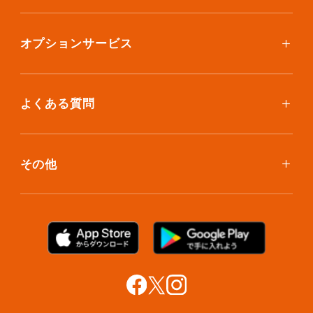
ボックスを取り寄せたい
スタンダードプラン
集荷について
エコノミープラン
オプションサービス
アイテム個別撮影について
ブックスプラン
おしゃれ着保管
保管環境
大型アイテムプラン
無酸素保管
よくある質問
荷物を取り出したい
クリーニング
ボックスのお取り寄せ
ランキングで見る使い方
布団クリーニング
お預け入れ(集荷)
その他
ご利用者の声
ラグ・マットクリーニング
保管ボックスのお取り出し
サマリーポケットカード
プラン診断
シューズクリーニング
支払い方法
お知らせ・メディア情報
シューズリペア
お問い合わせ
リユース・リサイクル
法人利用をご検討の方へ
あんしんサポート
提携をご検討の方へ