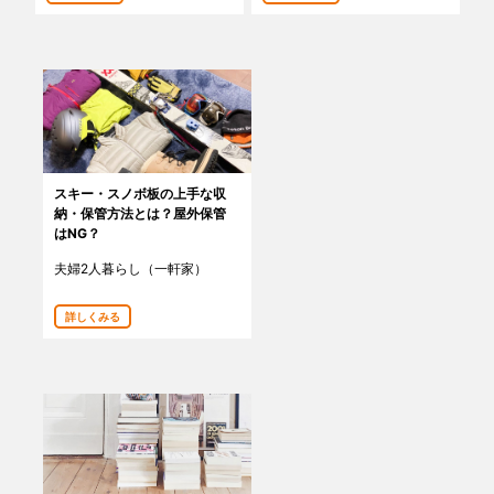
あんしんサポート
料金
プラン診断
よくある質問
スキー・スノボ板の上手な収
納・保管方法とは？屋外保管
はNG？
お知らせ・メディア情報
夫婦2人暮らし（一軒家）
ご利用者の声
詳しくみる
企業様へ
法人利用をご検討の方へ
提携をご検討の方へ