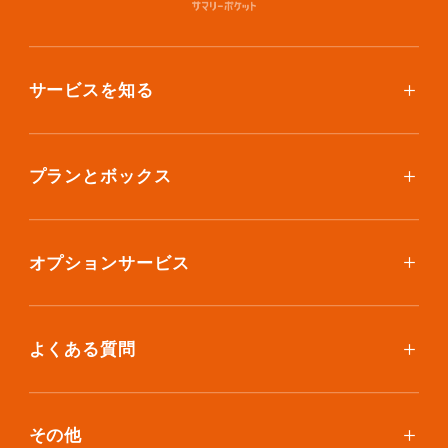
サービスを知る
使い方
ご利用料金
プランとボックス
ボックスを取り寄せたい
スタンダードプラン
集荷について
エコノミープラン
オプションサービス
アイテム個別撮影について
ブックスプラン
おしゃれ着保管
保管環境
大型アイテムプラン
無酸素保管
よくある質問
荷物を取り出したい
クリーニング
ボックスのお取り寄せ
ランキングで見る使い方
布団クリーニング
お預け入れ(集荷)
その他
ご利用者の声