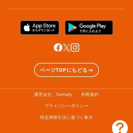
ラグ・マットクリーニング
保管ボックスのお取り出し
サマリーポケットカード
プラン診断
シューズクリーニング
支払い方法
お知らせ・メディア情報
シューズリペア
お問い合わせ
リユース・リサイクル
法人利用をご検討の方へ
あんしんサポート
提携をご検討の方へ
ページTOPにもどる
運営会社 : Sumally
利用規約
プライバシーポリシー
特定商取引法に基づく表示