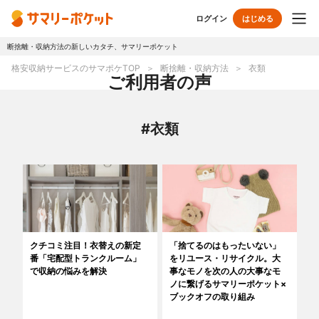
ログイン
はじめる
断捨離・収納方法の新しいカタチ、サマリーポケット
トップページ
格安収納サービスのサマポケTOP
断捨離・収納方法
衣類
ご利用者の声
使い方
#衣類
プランとボックス
オプションサービス
おしゃれ着保管
クリーニング
無酸素保管
布団クリーニング
クチコミ注目！衣替えの新定
「捨てるのはもったいない」
番「宅配型トランクルーム」
をリユース・リサイクル。大
ラグ・マットクリーニング
シューズクリーニング
で収納の悩みを解決
事なモノを次の人の大事なモ
ノに繋げるサマリーポケット×
ブックオフの取り組み
シューズリペア
リユース・リサイクル