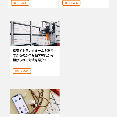
詳しくみる
詳しくみる
あんしんサポート
料金
プラン診断
よくある質問
格安でトランクルームを利用
できるのか？月額330円から
お知らせ・メディア情報
預けられる方法を紹介！
ご利用者の声
詳しくみる
企業様へ
法人利用をご検討の方へ
提携をご検討の方へ