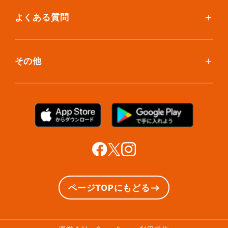
保管環境
大型アイテムプラン
無酸素保管
よくある質問
荷物を取り出したい
クリーニング
ボックスのお取り寄せ
ランキングで見る使い方
布団クリーニング
お預け入れ(集荷)
その他
ご利用者の声
ラグ・マットクリーニング
保管ボックスのお取り出し
サマリーポケットカード
プラン診断
シューズクリーニング
支払い方法
お知らせ・メディア情報
シューズリペア
お問い合わせ
リユース・リサイクル
法人利用をご検討の方へ
あんしんサポート
提携をご検討の方へ
ページTOPにもどる