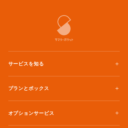
サービスを知る
使い方
ご利用料金
プランとボックス
ボックスを取り寄せたい
スタンダードプラン
集荷について
エコノミープラン
オプションサービス
アイテム個別撮影について
ブックスプラン
おしゃれ着保管