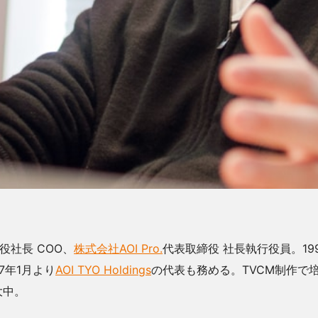
役社長 COO、
株式会社AOI Pro.
代表取締役 社長執行役員。19
7年1月より
AOI TYO Holdings
の代表も務める。TVCM制作で
大中。