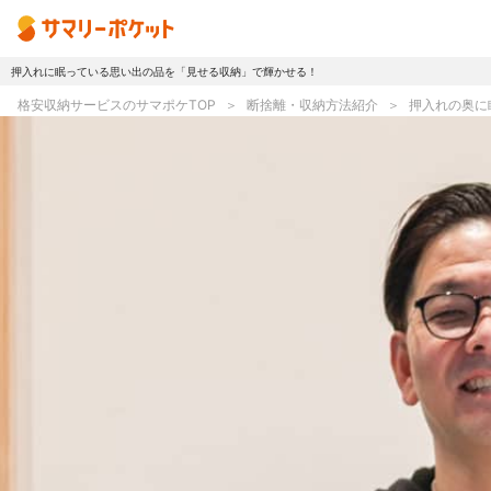
押入れに眠っている思い出の品を「見せる収納」で輝かせる！
トップページ
格安収納サービスのサマポケTOP
断捨離・収納方法紹介
押入れの奥に
使い方
プランとボックス
オプションサービス
おしゃれ着保管
無酸素保管
ラグ・マットクリーニング
シューズリペア