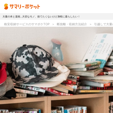
大量の本と漫画…大切なモノ、捨てたくないけど身軽に暮らしたい！
トップページ
格安収納サービスのサマポケTOP
断捨離・収納方法紹介
引越しで大量
使い方
プランとボックス
オプションサービス
おしゃれ着保管
無酸素保管
ラグ・マットクリーニング
シューズリペア