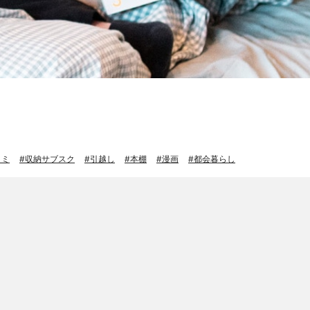
コミ
収納サブスク
引越し
本棚
漫画
都会暮らし