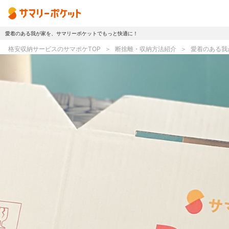
愛着のある我が家を、サマリーポケットでもっと快適に！
トップページ
格安収納サービスのサマポケTOP
断捨離・収納方法紹介
愛着のある我
使い方
プランとボックス
オプションサービス
おしゃれ着保管
無酸素保管
ラグ・マットクリーニング
シューズリペア