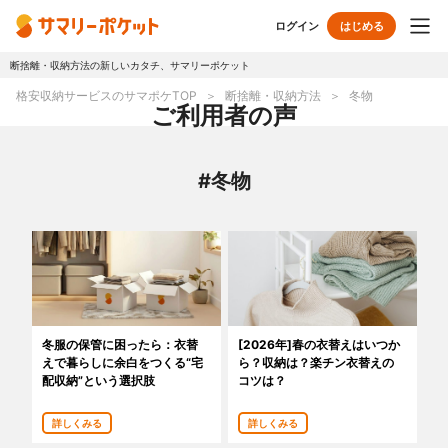
ログイン
はじめる
断捨離・収納方法の新しいカタチ、サマリーポケット
トップページ
格安収納サービスのサマポケTOP
断捨離・収納方法
冬物
ご利用者の声
使い方
#冬物
プランとボックス
オプションサービス
おしゃれ着保管
クリーニング
無酸素保管
布団クリーニング
冬服の保管に困ったら：衣替
[2026年]春の衣替えはいつか
えで暮らしに余白をつくる“宅
ら？収納は？楽チン衣替えの
ラグ・マットクリーニング
シューズクリーニング
配収納”という選択肢
コツは？
シューズリペア
リユース・リサイクル
詳しくみる
詳しくみる