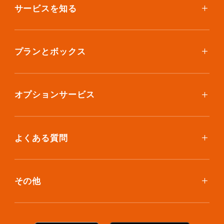
サービスを知る
使い方
ご利用料金
プランとボックス
ボックスを取り寄せたい
スタンダードプラン
集荷について
エコノミープラン
オプションサービス
アイテム個別撮影について
ブックスプラン
おしゃれ着保管
保管環境
大型アイテムプラン
無酸素保管
よくある質問
荷物を取り出したい
クリーニング
ボックスのお取り寄せ
ランキングで見る使い方
布団クリーニング
お預け入れ(集荷)
その他
ご利用者の声
ラグ・マットクリーニング
保管ボックスのお取り出し
サマリーポケットカード
プラン診断
シューズクリーニング
支払い方法
お知らせ・メディア情報