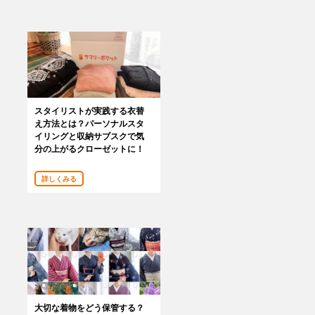
あんしんサポート
料金
プラン診断
スタイリストが実践する衣替
よくある質問
え方法とは？パーソナルスタ
イリングと収納サブスクで気
分の上がるクローゼットに！
お知らせ・メディア情報
詳しくみる
ご利用者の声
企業様へ
法人利用をご検討の方へ
提携をご検討の方へ
大切な着物をどう保管する？