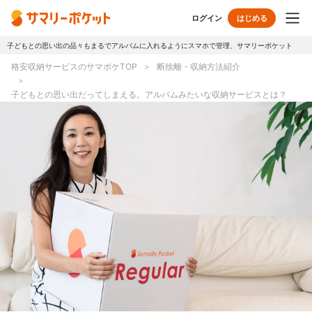
ログイン
はじめる
子どもとの思い出の品々もまるでアルバムに入れるようにスマホで管理、サマリーポケット
トップページ
格安収納サービスのサマポケTOP
断捨離・収納方法紹介
使い方
子どもとの思い出だってしまえる。アルバムみたいな収納サービスとは？
プランとボックス
オプションサービス
おしゃれ着保管
クリーニング
無酸素保管
布団クリーニング
ラグ・マットクリーニング
シューズクリーニング
シューズリペア
リユース・リサイクル