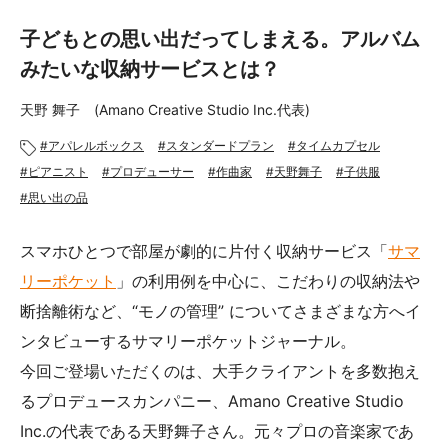
あんしんサポート
子どもとの思い出だってしまえる。アルバム
料金
みたいな収納サービスとは？
天野 舞子 (Amano Creative Studio Inc.代表)
プラン診断
アパレルボックス
スタンダードプラン
タイムカプセル
よくある質問
ピアニスト
プロデューサー
作曲家
天野舞子
子供服
思い出の品
お知らせ・メディア情報
スマホひとつで部屋が劇的に片付く収納サービス「
サマ
ご利用者の声
リーポケット
」の利用例を中心に、こだわりの収納法や
断捨離術など、“モノの管理” についてさまざまな方へイ
企業様へ
ンタビューするサマリーポケットジャーナル。
法人利用をご検討の方へ
提携をご検討の方へ
今回ご登場いただくのは、大手クライアントを多数抱え
るプロデュースカンパニー、Amano Creative Studio
Inc.の代表である天野舞子さん。元々プロの音楽家であ