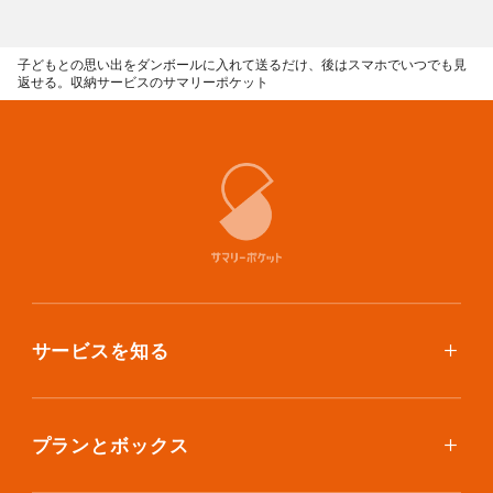
子どもとの思い出をダンボールに入れて送るだけ、後はスマホでいつでも見
返せる。収納サービスのサマリーポケット
サービスを知る
使い方
ご利用料金
プランとボックス
ボックスを取り寄せたい