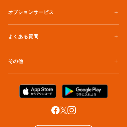
スタンダードプラン
集荷について
エコノミープラン
オプションサービス
アイテム個別撮影について
ブックスプラン
おしゃれ着保管
保管環境
大型アイテムプラン
無酸素保管
よくある質問
荷物を取り出したい
クリーニング
ボックスのお取り寄せ
ランキングで見る使い方
布団クリーニング
お預け入れ(集荷)
その他
ご利用者の声
ラグ・マットクリーニング
保管ボックスのお取り出し
サマリーポケットカード
プラン診断
シューズクリーニング
支払い方法
お知らせ・メディア情報
シューズリペア
お問い合わせ
リユース・リサイクル
法人利用をご検討の方へ
あんしんサポート
提携をご検討の方へ