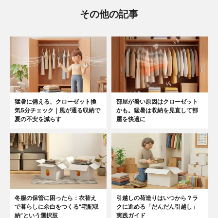
その他の記事
猛暑に備える、クローゼット換
部屋が暑い原因はクローゼット
気5分チェック｜風が通る収納で
かも。猛暑は収納を見直して部
夏の不安を減らす
屋を快適に
冬服の保管に困ったら：衣替え
引越しの荷造りはいつから？ラ
で暮らしに余白をつくる“宅配収
クに進める「だんだん引越し」
納”という選択肢
実践ガイド