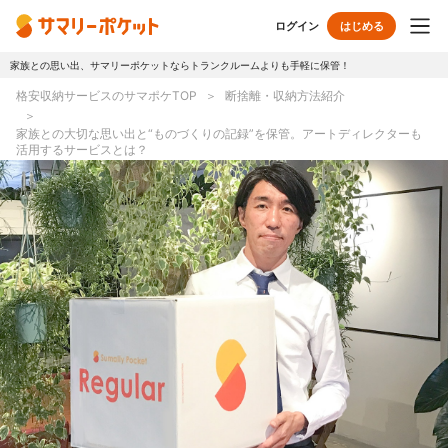
ログイン
はじめる
家族との思い出、サマリーポケットならトランクルームよりも手軽に保管！
トップページ
格安収納サービスのサマポケTOP
断捨離・収納方法紹介
使い方
家族との大切な思い出と“ものづくりの記録”を保管。アートディレクターも
活用するサービスとは？
プランとボックス
オプションサービス
おしゃれ着保管
クリーニング
無酸素保管
布団クリーニング
ラグ・マットクリーニング
シューズクリーニング
シューズリペア
リユース・リサイクル