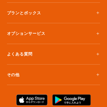
使い方
ご利用料金
プランとボックス
ボックスを取り寄せたい
スタンダードプラン
集荷について
エコノミープラン
オプションサービス
アイテム個別撮影について
ブックスプラン
おしゃれ着保管
保管環境
大型アイテムプラン
無酸素保管
よくある質問
荷物を取り出したい
クリーニング
ボックスのお取り寄せ
ランキングで見る使い方
布団クリーニング
お預け入れ(集荷)
その他
ご利用者の声
ラグ・マットクリーニング
保管ボックスのお取り出し
サマリーポケットカード
プラン診断
シューズクリーニング
支払い方法
お知らせ・メディア情報
シューズリペア
お問い合わせ