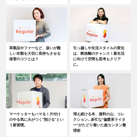
革製品やファーなど、扱いが難
引っ越しや生活スタイルの変化
しい衣類を大切に長持ちさせる
は、断捨離のチャンス！新生活
保管のコツとは？
に向けて空間も思考もクリア
に。
マーケッターもハマる！片付け
増え続ける本、資料の山、コレ
のやる気に火がつく“預ける”とい
クション…多忙な“偏愛系ライタ
う新習慣。
ー”がたどり着いた超カンタン整
理術