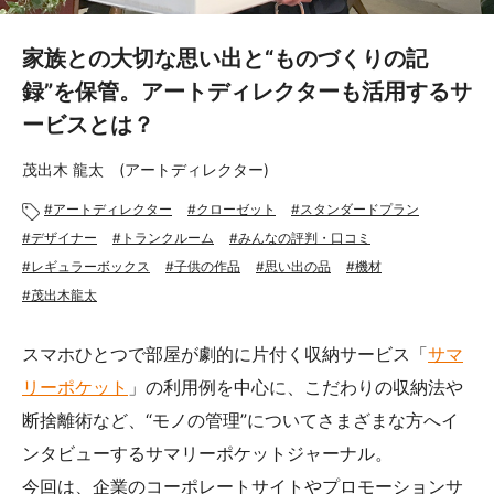
あんしんサポート
家族との大切な思い出と“ものづくりの記
料金
録”を保管。アートディレクターも活用するサ
ービスとは？
プラン診断
茂出木 龍太 (アートディレクター)
よくある質問
アートディレクター
クローゼット
スタンダードプラン
お知らせ・メディア情報
デザイナー
トランクルーム
みんなの評判・口コミ
レギュラーボックス
子供の作品
思い出の品
機材
ご利用者の声
茂出木龍太
企業様へ
スマホひとつで部屋が劇的に片付く収納サービス「
サマ
リーポケット
」の利用例を中心に、こだわりの収納法や
法人利用をご検討の方へ
提携をご検討の方へ
断捨離術など、“モノの管理”についてさまざまな方へイ
ンタビューするサマリーポケットジャーナル。
今回は、企業のコーポレートサイトやプロモーションサ