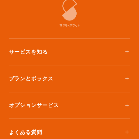
サービスを知る
使い方
ご利用料金
プランとボックス
ボックスを取り寄せたい
スタンダードプラン
集荷について
エコノミープラン
オプションサービス
アイテム個別撮影について
ブックスプラン
おしゃれ着保管
保管環境
大型アイテムプラン
無酸素保管
よくある質問
荷物を取り出したい