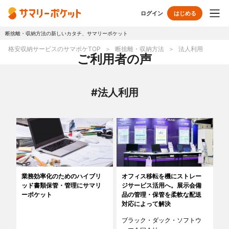
ログイン
はじめる
断捨離・収納方法の新しいカタチ、サマリーポケット
トップページ
格安収納サービスのサマポケTOP
断捨離・収納方法
法人利用
ご利用者の声
使い方
#法人利用
プランとボックス
オプションサービス
おしゃれ着保管
クリーニング
無酸素保管
布団クリーニング
業務効率化のためのハイブリ
オフィス移転を機にストレー
ッド書類保管・管理にサマリ
ジサービス活用へ。展示会備
ラグ・マットクリーニング
シューズクリーニング
ーポケット
品の管理・保管を柔軟な配送
対応によって解決
シューズリペア
リユース・リサイクル
ブラック・ダック・ソフトウ