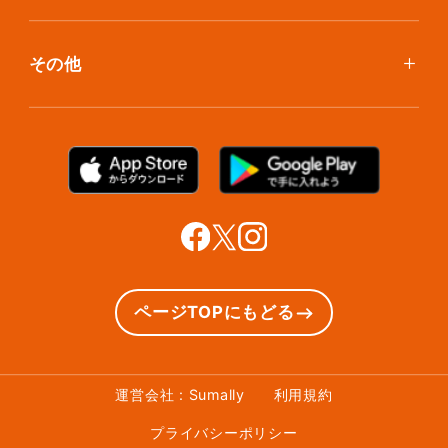
クリーニング
ボックスのお取り寄せ
ランキングで見る使い方
布団クリーニング
お預け入れ(集荷)
その他
ご利用者の声
ラグ・マットクリーニング
保管ボックスのお取り出し
サマリーポケットカード
プラン診断
シューズクリーニング
支払い方法
お知らせ・メディア情報
シューズリペア
お問い合わせ
リユース・リサイクル
法人利用をご検討の方へ
あんしんサポート
提携をご検討の方へ
ページTOPにもどる
運営会社 : Sumally
利用規約
プライバシーポリシー