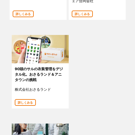
ェア合同会社
あんしんサポート
詳しくみる
詳しくみる
料金
プラン診断
よくある質問
お知らせ・メディア情報
90頭のサルの衣装管理をデジ
タル化。おさるランド＆アニ
タウンの挑戦
ご利用者の声
株式会社おさるランド
企業様へ
詳しくみる
法人利用をご検討の方へ
提携をご検討の方へ