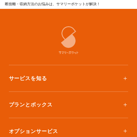
断捨離・収納方法のお悩みは、サマリーポケットが解決！
サービスを知る
使い方
ご利用料金
プランとボックス
ボックスを取り寄せたい
スタンダードプラン
集荷について
エコノミープラン
オプションサービス