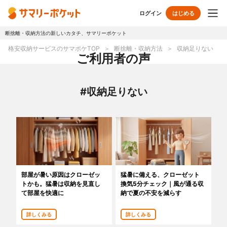
ログイン
はじめる
断捨離・収納方法の新しいカタチ、サマリーポケット
トップページ
格安収納サービスのサマポケTOP
断捨離・収納方法
収納足りない
ご利用者の声
使い方
#収納足りない
プランとボックス
オプションサービス
おしゃれ着保管
クリーニング
無酸素保管
布団クリーニング
部屋が暑い原因はクローゼッ
猛暑に備える、クローゼット
トかも。猛暑は収納を見直し
換気5分チェック｜風が通る収
ラグ・マットクリーニング
シューズクリーニング
て部屋を快適に
納で夏の不安を減らす
シューズリペア
リユース・リサイクル
詳しくみる
詳しくみる