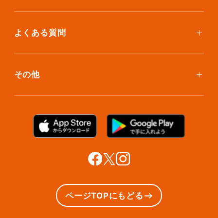
アイテム個別撮影について
ブックスプラン
おしゃれ着保管
保管環境
大型アイテムプラン
無酸素保管
よくある質問
荷物を取り出したい
クリーニング
ボックスのお取り寄せ
ランキングで見る使い方
布団クリーニング
お預け入れ(集荷)
その他
ご利用者の声
ラグ・マットクリーニング
保管ボックスのお取り出し
サマリーポケットカード
プラン診断
シューズクリーニング
支払い方法
お知らせ・メディア情報
シューズリペア
お問い合わせ
リユース・リサイクル
法人利用をご検討の方へ
あんしんサポート
提携をご検討の方へ
ページTOPにもどる