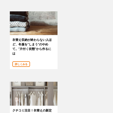
あんしんサポート
料金
プラン診断
衣替え収納が終わらない人ほ
よくある質問
ど、冬服を“しまう”のやめ
て。“片付く状態”から作るに
は
お知らせ・メディア情報
詳しくみる
ご利用者の声
企業様へ
法人利用をご検討の方へ
提携をご検討の方へ
クチコミ注目！衣替えの新定