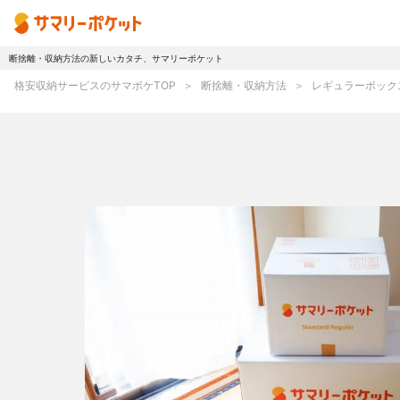
断捨離・収納方法の新しいカタチ、サマリーポケット
トップページ
格安収納サービスのサマポケTOP
断捨離・収納方法
レギュラーボック
使い方
プランとボックス
オプションサービス
おしゃれ着保管
無酸素保管
ラグ・マットクリーニング
シューズリペア