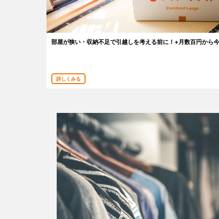
あんしんサポート
料金
部屋が狭い・収納不足で引越しを考える前に！+月数百円から
プラン診断
詳しくみる
よくある質問
お知らせ・メディア情報
ご利用者の声
企業様へ
法人利用をご検討の方へ